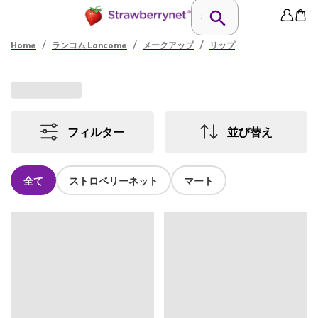
/
/
/
Home
ランコム Lancome
メークアップ
リップ
フィルター
並び替え
全て
ストロベリーネット
マート