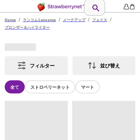
/
/
/
/
Home
ランコム Lancome
メークアップ
フェイス
ブロンザー＆ハイライター
フィルター
並び替え
全て
ストロベリーネット
マート