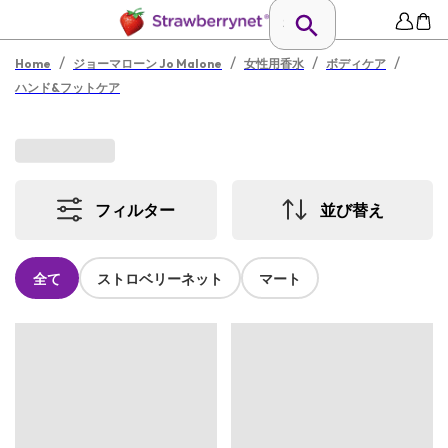
/
/
/
/
Home
ジョーマローン Jo Malone
女性用香水
ボディケア
ハンド&フットケア
フィルター
並び替え
全て
ストロベリーネット
マート