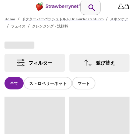
/
/
Home
ドクター バーバラ シュトルム Dr. Barbara Sturm
スキンケア
/
/
フェイス
クレンジング・洗顔料
フィルター
並び替え
全て
ストロベリーネット
マート