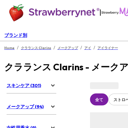
|
ブランド別
/
/
/
/
Home
クラランス Clarins
メークアップ
アイ
アイライナー
クラランス Clarins - メーク
スキンケア (301)
全て
ストロ
メークアップ (94)
女性用香水 (9)