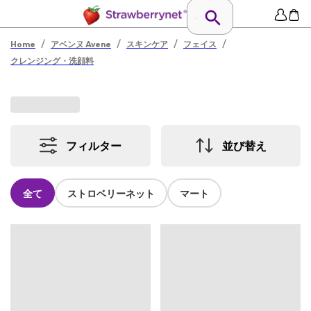
/
/
/
/
Home
アベンヌ Avene
スキンケア
フェイス
クレンジング・洗顔料
フィルター
並び替え
全て
ストロベリーネット
マート