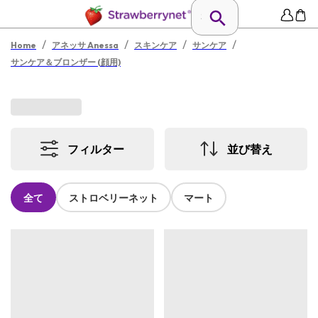
/
/
/
/
Home
アネッサ Anessa
スキンケア
サンケア
サンケア＆ブロンザー (顔用)
フィルター
並び替え
全て
ストロベリーネット
マート