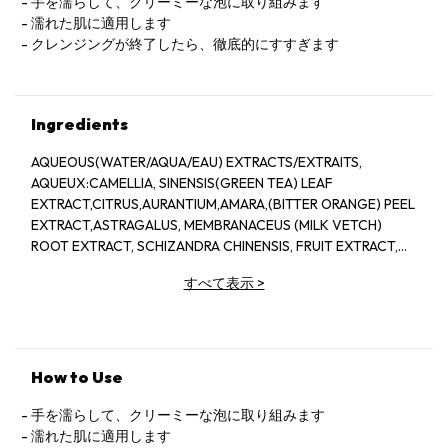
手を濡らして、クリーミーな泡に取り組みます
濡れた肌に適用します
クレンジングが終了したら、徹底的にすすぎます
Ingredients
AQUEOUS(WATER/AQUA/EAU) EXTRACTS/EXTRAITS,
AQUEUX:CAMELLIA, SINENSIS(GREEN TEA) LEAF
EXTRACT,CITRUS,AURANTIUM,AMARA,(BITTER ORANGE) PEEL
EXTRACT,ASTRAGALUS, MEMBRANACEUS (MILK VETCH)
ROOT EXTRACT, SCHIZANDRA CHINENSIS, FRUIT EXTRACT,
PINUS TABULAEFORMIS (PINE) BARK EXTRACT, VITIS
すべて表示
>
VINIDERA (GRAPE) SEED EXTRACT, SEDUM ROSEA ROOT
EXTRACT, REHMANNIA, CHINENSIS, ROOT EXTRACT,
AMMONIUM
LAURYL,SULFATE,DISODIUM,LAURETH,SULFOSUCCINATE,LAURAM
PEG-7, COCOATE,GUAR,HYDROXYPROPYLTRIMONIUM
How to Use
CHLORIDE, QUATERNIUM-80,AMYL, SALICYLATE, ISOAMYL,
CINNAMATE,LYCOPENE,
手を濡らして、クリーミーな泡に取り組みます
LECITHIN,TETRAHEXYLDECYL,ASCORBATE,TOCOPHEROL,SUCROS
濡れた肌に適用します