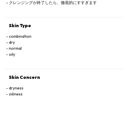
STEARAMIDOPROPYL,
クレンジングが終了したら、徹底的にすすぎます
DIMETHYLAMINE,GLYCOL,STEARATE,GLYCOL,DISTEARATE,
POLYGLYCERYL-10 OLEATE,POLYQUATERNIUM-
7,CISTUS,LADANIFERUS OIL, FRAGRANCE(PARFUM)
Skin Type
LINALOOL,GERANIOL,CITRONELLOL,LIMONENE
GLYCERIN,CITRIC,ACID,SODIUM,GLUCONATE,METHYLISOTHIAZO
combination
dry
normal
oily
Skin Concern
dryness
oiliness