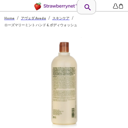
/
/
/
Home
アヴェダ Aveda
スキンケア
ローズマリーミント ハンド & ボディウォッシュ