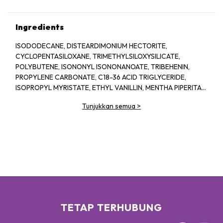
Ingredients
ISODODECANE, DISTEARDIMONIUM HECTORITE,
CYCLOPENTASILOXANE, TRIMETHYLSILOXYSILICATE,
POLYBUTENE, ISONONYL ISONONANOATE, TRIBEHENIN,
PROPYLENE CARBONATE, C18-36 ACID TRIGLYCERIDE,
ISOPROPYL MYRISTATE, ETHYL VANILLIN, MENTHA PIPERITA
(PEPPERMINT) OIL, ISOPROPYL TITANIUM TRIISOSTEARATE,
Tunjukkan semua
>
STEARALKONIUM HECTORITE, POLYHYDROXYSTEARIC ACID,
LIMONENE. MAY CONTAIN / PEUT CONTENIR [+/- TITANIUM
DIOXIDE (CI 77891), RED 7 LAKE (CI 15850), IRON OXIDES (CI
77491, CI 77492, CI 77499). YELLOW 5 LAKE (CI 19140), RED 6
LAKE (CI 15850), BLUE 1 LAKE (CI 42090)]
TETAP TERHUBUNG