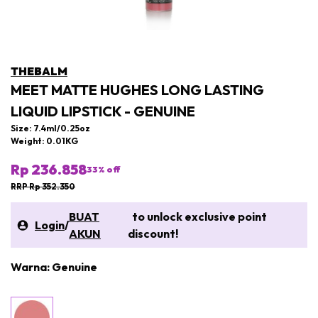
THEBALM
MEET MATTE HUGHES LONG LASTING
LIQUID LIPSTICK - GENUINE
Size: 7.4ml/0.25oz
Weight: 0.01KG
Rp 236.858
33
% off
RRP Rp 352.350
BUAT
to unlock exclusive point
Login
/
AKUN
discount!
Warna: Genuine