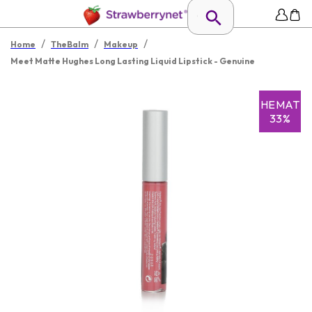
/
/
/
Home
TheBalm
Makeup
Meet Matte Hughes Long Lasting Liquid Lipstick - Genuine
HEMAT
33%