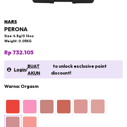
NARS
PERONA
Size: 4.8g/0.16oz
Weight: 0.05KG
Rp 732.105
BUAT
to unlock exclusive point
Login
/
AKUN
discount!
Warna: Orgasm