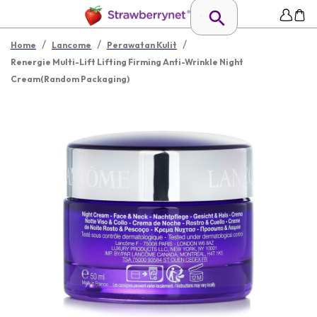
/
/
/
Home
Lancome
Perawatan Kulit
Renergie Multi-Lift Lifting Firming Anti-Wrinkle Night
Cream(Random Packaging)