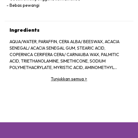
Bebas pewangi
Ingredients
AQUA/WATER, PARAFFIN, CERA ALBA/ BEESWAX, ACACIA
SENEGAL/ ACACIA SENEGAL GUM, STEARIC ACID,
COPERNICA CERIFERA CERA/ CARNAUBA WAX, PALMITIC
ACID, TRIETHANOLAMINE, SIMETHICONE, SODIUM
POLYMETHACRYLATE, MYRISTIC ACID, AMINOMETHYL
PROPANEDIOL, HYDROXYETHYLCELLULOSE, PANTHENOL,
Tunjukkan semua
>
POLYQUATERNIUM-10, BHT, IMIDAZOLIDINYL UREA,
METHYLPARABEN, PROPYLPARABEN, [+/- MAT CONTAIN: CI
77007/ ULTRAMARINES, CI 77499/ IRON OXIDES]