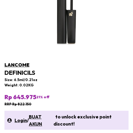
LANCOME
DEFINICILS
Size: 6.5ml/0.21oz
Weight: 0.02KG
Rp 645.975
21
% off
RRP Rp 822.150
BUAT
to unlock exclusive point
Login
/
AKUN
discount!