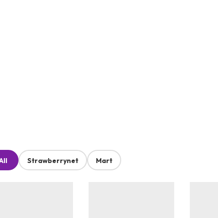
All
Strawberrynet
Mart