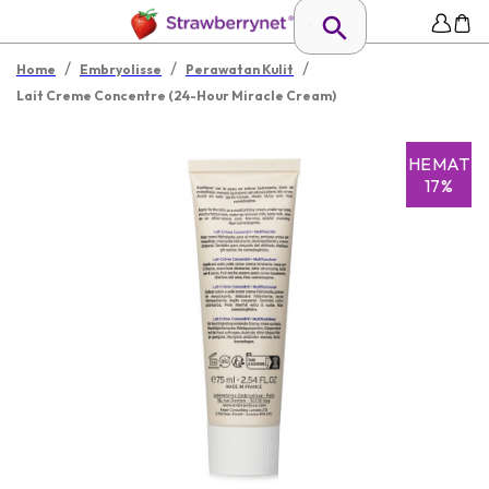
/
/
/
Home
Embryolisse
Perawatan Kulit
Lait Creme Concentre (24-Hour Miracle Cream)
HEMAT
17%