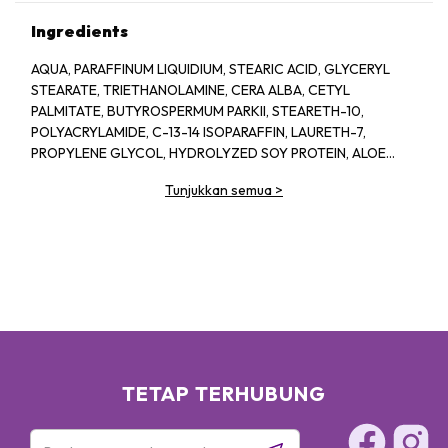
Ingredients
AQUA, PARAFFINUM LIQUIDIUM, STEARIC ACID, GLYCERYL
STEARATE, TRIETHANOLAMINE, CERA ALBA, CETYL
PALMITATE, BUTYROSPERMUM PARKII, STEARETH-10,
POLYACRYLAMIDE, C-13-14 ISOPARAFFIN, LAURETH-7,
PROPYLENE GLYCOL, HYDROLYZED SOY PROTEIN, ALOE
BARBADENSIS, 1-2-HEXANEIOL CAPRYLYL GLCOL,
Tunjukkan semua
>
TROPOLINE, PARFUM
TETAP TERHUBUNG