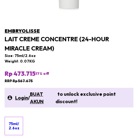
EMBRYOLISSE
LAIT CREME CONCENTRE (24-HOUR
MIRACLE CREAM)
Size: 75ml/2.6oz
Weight: 0.07KG
Rp 473.715
17
% off
RRP Rp 567.675
BUAT
to unlock exclusive point
Login
/
AKUN
discount!
75ml/
2.6oz