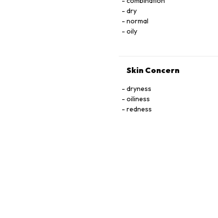
combination
dry
normal
oily
Skin Concern
dryness
oiliness
redness