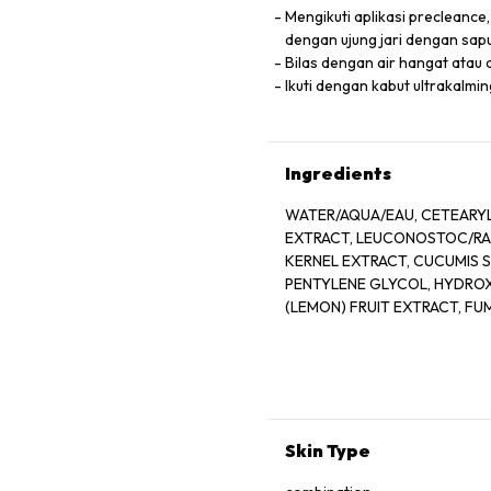
Mengikuti aplikasi precleanc
dengan ujung jari dengan sap
Bilas dengan air hangat atau
Ikuti dengan kabut ultrakalm
Ingredients
WATER/AQUA/EAU, CETEARYL A
EXTRACT, LEUCONOSTOC/RADI
KERNEL EXTRACT, CUCUMIS S
PENTYLENE GLYCOL, HYDROXYPHENYL PROPAMIDOBENZOIC ACID, CITRUS MEDICA LIMONUM
(LEMON) FRUIT EXTRACT, FUMARIA OFFICINALIS FLOWER/LEAF/STEM EXTRACT, FUMARIC
ACID, RUBUS IDAEUS (RASPBERRY) FRUIT EXTRACT, LAVANDULA ANGUSTIFOLIA (LAVENDER)
FLOWER EXTRACT, ECHINACEA PURPUREA EXTRACT, ACRYLATES/ C10-30 ALKYL ACR
CROSSPOLYMER, COCAMIDOPROPYL PG-DIMONIUM CHLORIDE PHO
LAURYL SULFOSUCCINATE, CETRIMONIUM CHLORIDE, SALIX A
BARBATA (LICHEN) EXTRACT, GLYCERYL CAPR
AMINOMETHYL PROPANOI.
Skin Type