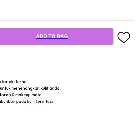
ADD TO BAG
ktor eksternal
untuk menenangkan kulit anda
toran & makeup mata
hkan pada kulit teriritasi