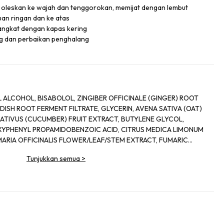
e, oleskan ke wajah dan tenggorokan, memijat dengan lembut
uan ringan dan ke atas
 angkat dengan kapas kering
ing dan perbaikan penghalang
LCOHOL, BISABOLOL, ZINGIBER OFFICINALE (GINGER) ROOT
SH ROOT FERMENT FILTRATE, GLYCERIN, AVENA SATIVA (OAT)
ATIVUS (CUCUMBER) FRUIT EXTRACT, BUTYLENE GLYCOL,
Tunjukkan semua
>
YLATE
SPHATE, DISODIUM
LBA BARK EXTRACT, USNEA
YLATE, DISODIUM EDTA, PANTHENOL,