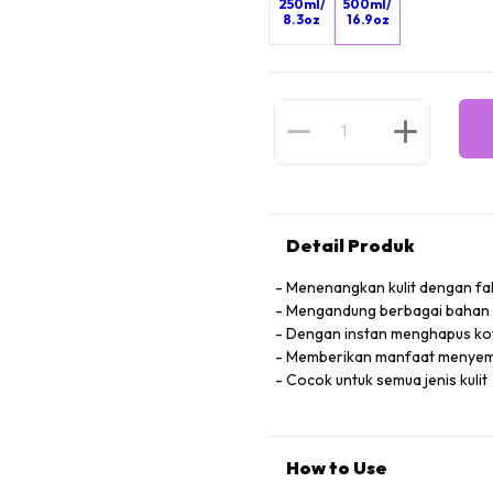
250ml/
500ml/
8.3oz
16.9oz
Detail Produk
Menenangkan kulit dengan fa
Mengandung berbagai bahan 
Dengan instan menghapus ko
Memberikan manfaat menyembu
Cocok untuk semua jenis kulit
How to Use