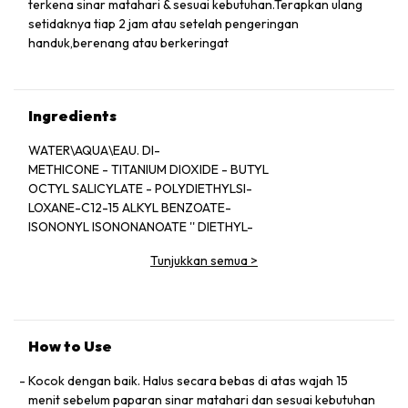
terkena sinar matahari & sesuai kebutuhan.Terapkan ulang
setidaknya tiap 2 jam atau setelah pengeringan
handuk,berenang atau berkeringat
Ingredients
WATER\AQUA\EAU. DI-
METHICONE - TITANIUM DIOXIDE - BUTYL
OCTYL SALICYLATE - POLYDIETHYLSI-
LOXANE-C12-15 ALKYL BENZOATE-
ISONONYL ISONONANOATE '' DIETHYL-
HEXYL SUCCINATE - NEOPENTYL GLY-
Tunjukkan semua
>
COL DIHEPTANOATE- METHYL TRIMETH-
ICONE - BUTYLENE GLYCOL - ETHYLHEX-
YL. MET HOXYCRYLENE-LAURYL PEG-9
POLYDIMETHYLSILOXYETHYL DIMETH-
ICONE-SILICA-DIPENTAERYTHRITYL
How to Use
TRI-POLYHYDROXYSTEARATE-LAU-
RETH-4.CETYL PEG/PPG-10/1 DIMETH-
Kocok dengan baik. Halus secara bebas di atas wajah 15
ICONE - DIMETHICONE/PEG-10/15
menit sebelum paparan sinar matahari dan sesuai kebutuhan