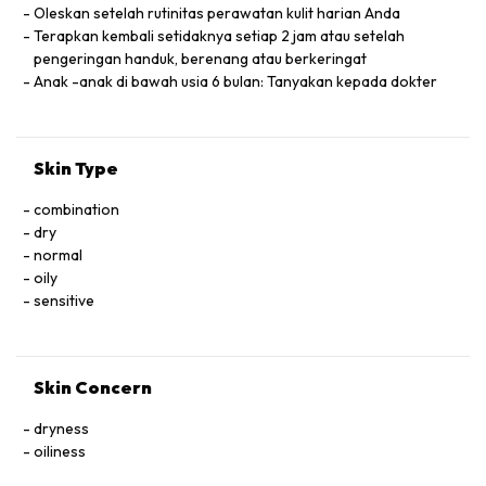
CROSSPOLYMER- DIMETHICONE SILY-
Oleskan setelah rutinitas perawatan kulit harian Anda
LATE - HYDROLYZED WHEAT PROTEIN/
Terapkan kembali setidaknya setiap 2 jam atau setelah
PVP CROSSPOLYMEH ~ TRIETHOXYCAP-
pengeringan handuk, berenang atau berkeringat
RYLYLSILANE - DIMETHICONE CROSS-
Anak -anak di bawah usia 6 bulan: Tanyakan kepada dokter
POLYMER-3 - ISOSTEARIC ACID - CAPRY-
LYL GLYCOL - POLYHYDROXYSTEARIC
ACID - DIPROPYLENE GLYCOL - PHEN-
Skin Type
OXYETHANOL-ZINC OXIDE (CI 77947
NANO)-IRON OXIDES (CI 7749I)''IRON
combination
OXIDES (CI 77492) [ILN42406]
dry
normal
oily
sensitive
Skin Concern
dryness
oiliness