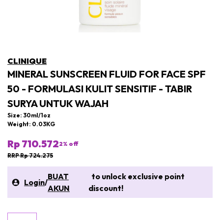
CLINIQUE
MINERAL SUNSCREEN FLUID FOR FACE SPF
50 - FORMULASI KULIT SENSITIF - TABIR
SURYA UNTUK WAJAH
Size: 30ml/1oz
Weight: 0.03KG
Rp 710.572
2
% off
RRP Rp 724.275
BUAT
to unlock exclusive point
Login
/
AKUN
discount!