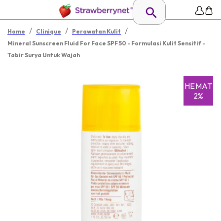
/
/
/
Home
Clinique
Perawatan Kulit
Mineral Sunscreen Fluid For Face SPF 50 - Formulasi Kulit Sensitif -
Tabir Surya Untuk Wajah
HEMAT
2%