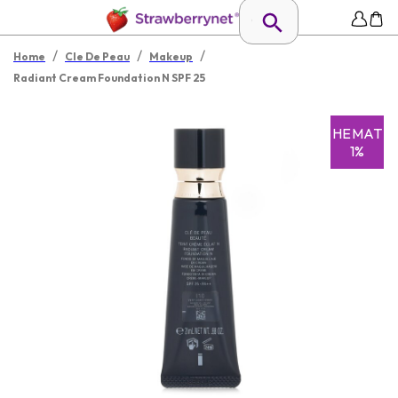
/
/
/
Home
Cle De Peau
Makeup
Radiant Cream Foundation N SPF 25
HEMAT
1%