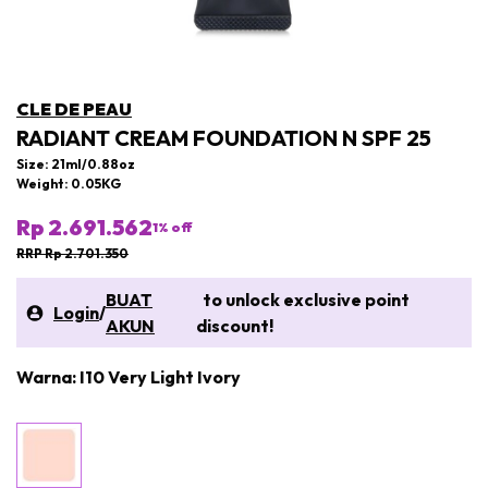
CLE DE PEAU
RADIANT CREAM FOUNDATION N SPF 25
Size: 21ml/0.88oz
Weight: 0.05KG
Rp 2.691.562
1
% off
RRP Rp 2.701.350
BUAT
to unlock exclusive point
Login
/
AKUN
discount!
Warna: I10 Very Light Ivory