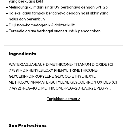
yang berkuasa kulit
Melindungi kulit dari sinar UV berbahaya dengan SPF 25
Koleksi daun tampak bercahaya dengan hasil akhir yang
halus dan berembun
Diuji non-komedogenik & dokter kulit
Tersedia dalam berbagai nuansa untuk pencocokan
Ingredients
WATER(AQUA/EAU)･DIMETHICONE･TITANIUM DIOXIDE (CI
77891)･DIPHENYLSILOXY PHENYL TRIMETHICONE･
GLYCERIN･DIPROPYLENE GLYCOL･ETHYLHEXYL
METHOXYCINNAMATE･BUTYLENE GLYCOL･IRON OXIDES (CI
77492)･PEG-10 DIMETHICONE･PEG-20･LAURYL PEG-9
POLYDIMETHYLSILOXYETHYL DIMETHICONE･PEG-6･PEG-
Tunjukkan semua
>
32･TITANIUM DIOXIDE･DISTEARDIMONIUM HECTORITE･IRON
OXIDES (CI 77491)･DIPHENYL DIMETHICONE/VINYL
DIPHENYL DIMETHICONE/SILSESQUIOXANE
CROSSPOLYMER･BARIUM SULFATE･DIMETHICONE/VINYL
DIMETHICONE CROSSPOLYMER･BEHENIC ACID･
Sun Protections