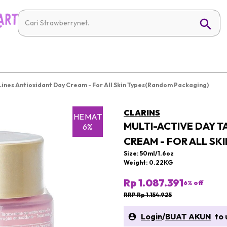
Lines Antioxidant Day Cream - For All Skin Types(Random Packaging)
CLARINS
HEMAT
MULTI-ACTIVE DAY T
6%
CREAM - FOR ALL S
Size: 50ml/1.6oz
Weight: 0.22KG
Rp 1.087.391
6
% off
RRP Rp 1.154.925
Login
/
BUAT AKUN
to u