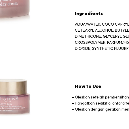
Ingredients
AQUA/WATER, COCO CAPRYLA
CETEARYL ALCOHOL, BUTYLE
DIMETHICONE, GLYCERYL G
CROSSPOLYMER, PARFUM/FRA
DIOXIDE, SYNTHETIC FLUOR
TOCOPHERYL ACETATE, CELL
DIMETHICONOL, DIOSPYROS 
SANICULA EUROPAEA EXTRAC
EXTRACT, CITRIC ACID, , L
LUMBRICALIS EXTRACT, SODI
ACID, LACTIC ACID, MARIS SA
How to Use
POLYVINYL ALCOHOL, COPPER
(V2799A)
Oleskan setelah pembersiha
Hangatkan sedikit di antara 
Oleskan dengan gerakan menek