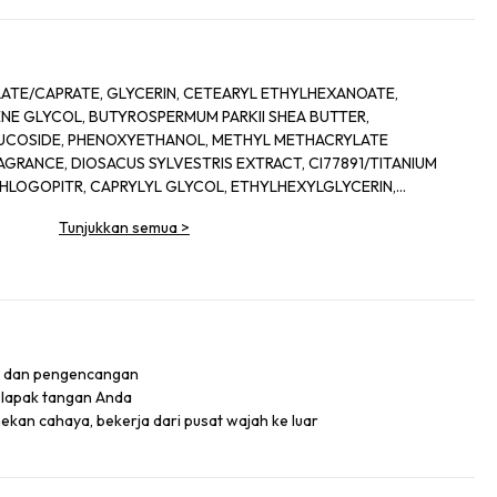
TE/CAPRATE, GLYCERIN, CETEARYL ETHYLHEXANOATE,
NE GLYCOL, BUTYROSPERMUM PARKII SHEA BUTTER,
LUCOSIDE, PHENOXYETHANOL, METHYL METHACRYLATE
GRANCE, DIOSACUS SYLVESTRIS EXTRACT, CI77891/TITANIUM
PHLOGOPITR, CAPRYLYL GLYCOL, ETHYLHEXYLGLYCERIN,
ULOSE, DISODIUM EDTA, SODIUM HYALURONATE,
Tunjukkan semua
>
MESPILISFORMIS LEAF EXTRACT, MALTODEXTRIN, TOCOPHEROL,
T, TETRASODIUM EDTA, MYROTHAMNUS FLABELLIFOLIA
APSANA COMMUNIS FLOWER/LEAF/STEM EXTRACT, GURCELLARIA
UM CITRATE, POTASSIUM SORBATE, ASCORBIC ACID, GLYCOLIC
L/SEA SALT/SEL MARIN, CI14700/RED 4, CI17200/RED33,
 PALMITOYL HEPTAPEPTIDE 14, HEPTAPEPTIDE 15 PALMITATE
n dan pengencangan
telapak tangan Anda
an cahaya, bekerja dari pusat wajah ke luar