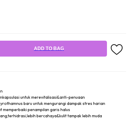
ADD TO BAG
an
kapsulasi untuk merevitalisasi&anti-penuaan
Myrothamnus baru untuk mengurangi dampak stres harian
t memperbaiki penampilan garis halus
cang,terhidrasi,lebih bercahaya&kulit tampak lebih muda