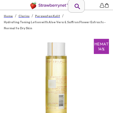
/
/
/
Home
Clarins
Perawatan Kulit
Hydrating Toning Lotion with Aloe Vera & Saffron Flower Extracts -
Normal to Dry Skin
HEMAT
14%