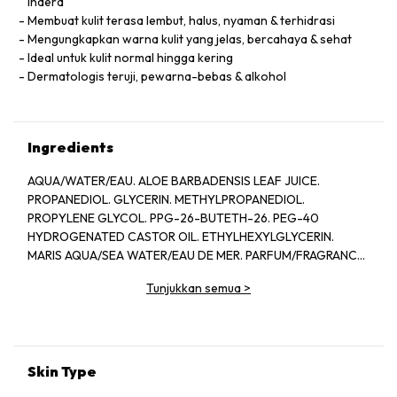
indera
Membuat kulit terasa lembut, halus, nyaman & terhidrasi
Mengungkapkan warna kulit yang jelas, bercahaya & sehat
Ideal untuk kulit normal hingga kering
Dermatologis teruji, pewarna-bebas & alkohol
Ingredients
AQUA/WATER/EAU. ALOE BARBADENSIS LEAF JUICE.
PROPANEDIOL. GLYCERIN. METHYLPROPANEDIOL.
PROPYLENE GLYCOL. PPG-26-BUTETH-26. PEG-40
HYDROGENATED CASTOR OIL. ETHYLHEXYLGLYCERIN.
MARIS AQUA/SEA WATER/EAU DE MER. PARFUM/FRAGRANCE.
CAPRYLYL GLYCOL. DISODIUM EDTA. SODIUM CITRATE.
Tunjukkan semua
>
LIMONENE. PHENYLPROPANOL. PHENETHYL ALCOHOL.
LAMINARIA DIGITATA EXTRACT. LINALOOL. FICUS CARICA
(FIG) FRUIT EXTRACT. CITRIC ACID. POTASSIUM SORBATE.
SODIUM BENZOATE. CHLORELLA VULGARIS EXTRACT.
GERANIOL. SACCHARIDE ISOMERATE. ALPHA-ISOMETHYL
Skin Type
IONONE. CITRAL. CITRONELLOL. COUMARIN. CROCUS