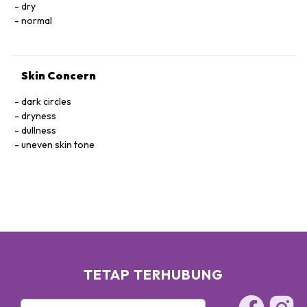
SATIVUS FLOWER EXTRACT
dry
normal
Skin Concern
dark circles
dryness
dullness
uneven skin tone
TETAP TERHUBUNG