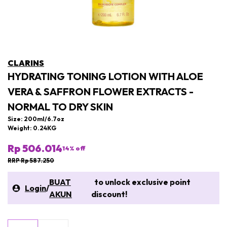
CLARINS
HYDRATING TONING LOTION WITH ALOE
VERA & SAFFRON FLOWER EXTRACTS -
NORMAL TO DRY SKIN
Size: 200ml/6.7oz
Weight: 0.24KG
Rp 506.014
14
% off
RRP Rp 587.250
BUAT
to unlock exclusive point
Login
/
AKUN
discount!