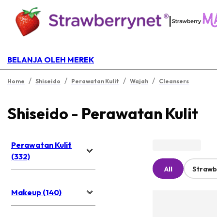
|
BELANJA OLEH MEREK
/
/
/
/
Home
Shiseido
Perawatan Kulit
Wajah
Cleansers
Shiseido - Perawatan Kulit
Perawatan Kulit
(332)
All
Strawb
Makeup (140)