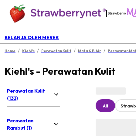
|
BELANJA OLEH MEREK
/
/
/
/
Home
Kiehl's
Perawatan Kulit
Mata & Bibir
Perawatan Mata
Kiehl's - Perawatan Kulit
Perawatan Kulit
(133)
All
Strawb
Perawatan
Rambut (1)