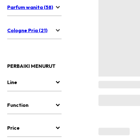
Parfum wanita (58)
Cologne Pria (21)
PERBAIKI MENURUT
Line
Function
Price