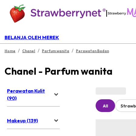
|
BELANJA OLEH MEREK
/
/
/
Home
Chanel
Parfum wanita
Perawatan Badan
Chanel - Parfum wanita
Perawatan Kulit
(90)
All
Strawb
Makeup (139)