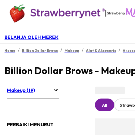
|
BELANJA OLEH MEREK
/
/
/
/
Home
Billion Dollar Brows
Makeup
Alat & Aksesoris
Akseso
Billion Dollar Brows - Makeu
Makeup (19)
All
Strawb
PERBAIKI MENURUT