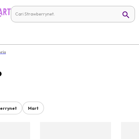
ris
p
errynet
Mart