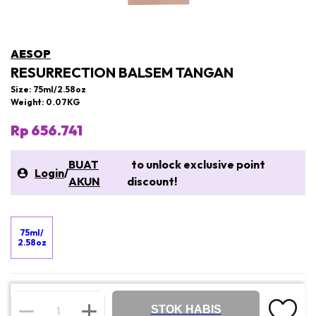
AESOP
RESURRECTION BALSEM TANGAN
Size: 75ml/2.58oz
Weight: 0.07KG
Rp 656.741
BUAT
to unlock exclusive point
Login
/
AKUN
discount!
75ml/
2.58oz
STOK HABIS