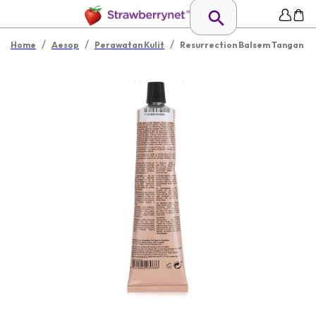
/
/
/
Home
Aesop
Perawatan Kulit
Resurrection Balsem Tangan