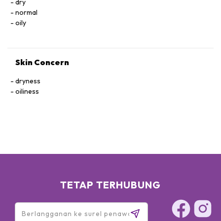
dry
normal
oily
Skin Concern
dryness
oiliness
TETAP TERHUBUNG