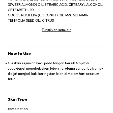
(SWEER ALMOND) OIL, STEARIC ACID, CETEARYL ALCOHOL,
CETEARETH-20.
COCOS NUCIFERA (COCONUT) OIL. MACADDAMIA
TEMIFOLIA SEED OIL, CITRUS
NOBILIS (MANDARIN ORANGE) PEEL OLL, GLYCERYL
Tunjukkan semua
>
STEARATE, CEDRUS
ATLANTICA (CEDARWOOD) BARK OIL, LAVANDULA
ANGUSTIFOLIA (LAVENDER)
OIL, TOCOPHEROL, ALOE BARBADENSIS LEAF JUICE,
BUTYROSPERMUM
How to Use
PARKII (SHEA BUTTER), THEOBROMA CACAO (COCOA) SEED
BUTTER.
Oleskan sejumlah kecil pada tangan bersih & pijat di
CITRUS AURANTIUM DULCIS (ORANGE) OLL,
Juga dapat menghaluskan tubuh, terutama sangat baik untuk
PHENOXYETHANOL, ROSMARINUS
dipijat menjadi kaki kering dan lelah di malam hari sebelum
OFFICINALIS (ROSEMARY )LEAF OIL, CITRUS GRANDIS
tidur
(GRAPEFRUIT) SEED
EXTRACT,TRITICUM VULGARN (WHEAT) GERM OIL, GLYCINE
SOJA (SOYBEAN)
Skin Type
OIL, DISODIUM EDTA, DAUCUS CAROTA SATIVA (CARROT)
ROOT EXTRACT,
combination
BETA-CAROTETE, D-LIMONENE,LINALOOL.