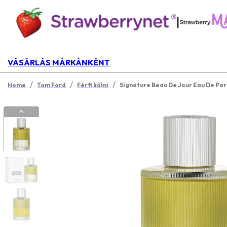
|
VÁSÁRLÁS MÁRKÁNKÉNT
/
/
/
Home
Tom Ford
Férfi kölni
Signature Beau De Jour Eau De Pa