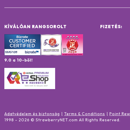
KÍVÁLÓAN RANGSOROLT
FIZETÉS:
9.0 a 10-ből!
Adatvédelem és biztonság
Terms & Conditions
Point Re
1998 -
2026
© StrawberryNET.com
All Rights Reserved
.