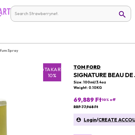
rfum Spray
TOM FORD
MEGTAKARÍTÁS
SIGNATURE BEAU DE
10%
Size: 100ml/3.4oz
Weight: 0.10KG
69,889 Ft
10
% off
RRP 77,968 Ft
Login
/
CREATE ACCO