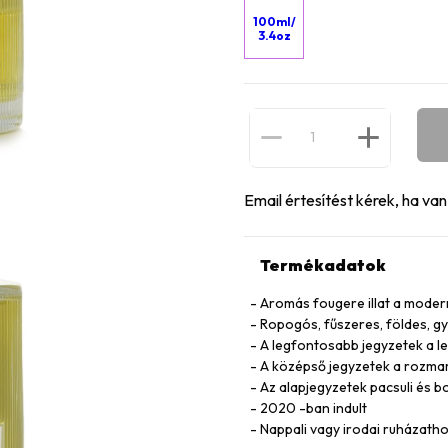
100ml/
3.4oz
Email értesítést kérek, ha va
Termékadatok
Aromás fougere illat a moder
Ropogós, fűszeres, földes, g
A legfontosabb jegyzetek a le
A középső jegyzetek a rozmari
Az alapjegyzetek pacsuli és 
2020 -ban indult
Nappali vagy irodai ruházath