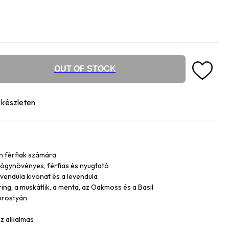
OUT OF STOCK
n készleten
n férfiak számára
yógynövényes, férfias és nyugtató
vendula kivonat és a levendula
ng, a muskátlik, a menta, az Oakmoss és a Basil
borostyán
oz alkalmas