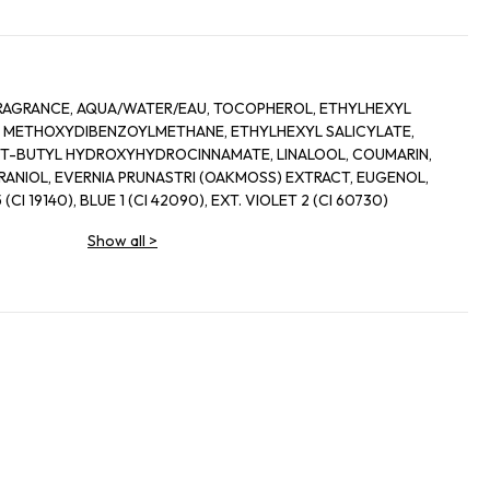
RAGRANCE, AQUA/WATER/EAU, TOCOPHEROL, ETHYLHEXYL
 METHOXYDIBENZOYLMETHANE, ETHYLHEXYL SALICYLATE,
-T-BUTYL HYDROXYHYDROCINNAMATE, LINALOOL, COUMARIN,
RANIOL, EVERNIA PRUNASTRI (OAKMOSS) EXTRACT, EUGENOL,
CI 19140), BLUE 1 (CI 42090), EXT. VIOLET 2 (CI 60730)
Show all
>