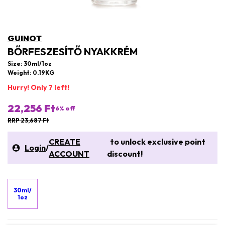
GUINOT
BŐRFESZESÍTŐ NYAKKRÉM
Size: 30ml/1oz
Weight: 0.19KG
Hurry! Only 7 left!
22,256 Ft
6
% off
RRP 23,687 Ft
CREATE
to unlock exclusive point
Login
/
ACCOUNT
discount!
30ml/
1oz