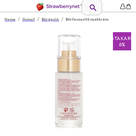
/
/
/
Home
Guinot
Bőrápoló
Bőrfeszesítő nyakkrém
MEGTAKARÍT
6%