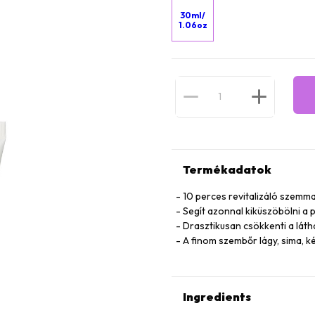
30ml/
1.06oz
Termékadatok
10 perces revitalizáló szemm
Segít azonnal kiküszöbölni a 
Drasztikusan csökkenti a lát
A finom szembőr lágy, sima, k
Ingredients