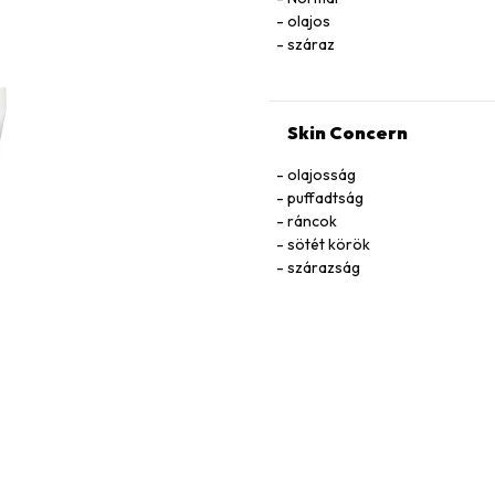
olajos
száraz
Skin Concern
olajosság
puffadtság
ráncok
sötét körök
szárazság