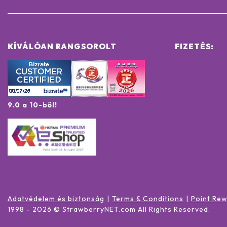
KÍVÁLÓAN RANGSOROLT
FIZETÉS:
9.0 a 10-ből!
Adatvédelem és biztonság
Terms & Conditions
Point Re
1998 -
2026
© StrawberryNET.com
All Rights Reserved
.