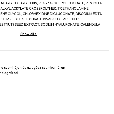
ENE GLYCOL, GLYCERIN, PEG-7 GLYCERYL COCOATE, PENTYLENE
 ALKYL ACRYLATE CROSSPOLYMER, TRIETHANOLAMINE,
LENE GLYCOL, CHLORHEXIDINE DIGLUCONATE, DISODIUM EDTA,
CH HAZEL) LEAF EXTRACT, BISABOLOL, AESCULUS
ESTNUT) SEED EXTRACT, SODIUM HYALURONATE, CALENDULA
ER EXTRACT, CHAMOMILLA RECUTITA (MATRICARIA) FLOWER
Show all
>
04
et a szemhéjon és az egész szemkontúrán
 meleg vízzel