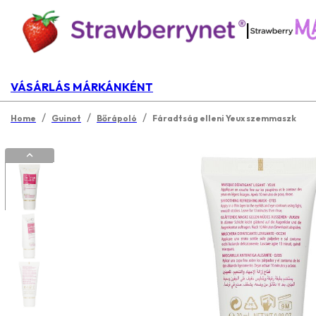
|
VÁSÁRLÁS MÁRKÁNKÉNT
/
/
/
Home
Guinot
Bőrápoló
Fáradtság elleni Yeux szemmaszk