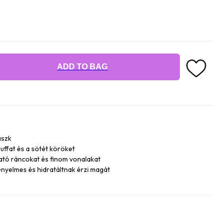
ADD TO BAG
aszk
puffat és a sötét köröket
ható ráncokat és finom vonalakat
ényelmes és hidratáltnak érzi magát