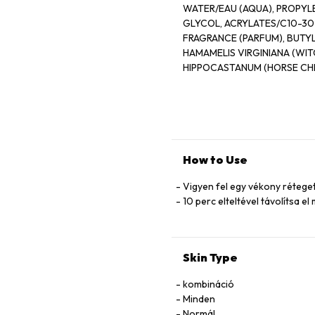
WATER/EAU (AQUA), PROPYL
GLYCOL, ACRYLATES/C10-30
FRAGRANCE (PARFUM), BUTY
HAMAMELIS VIRGINIANA (WIT
HIPPOCASTANUM (HORSE CH
TEXTURE OFFICINALIS FLOW
EXTRACT, BLUE 1 (CI 42090).
How to Use
Vigyen fel egy vékony réteg
10 perc elteltével távolítsa el
Skin Type
kombináció
Minden
Normál