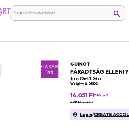
GUINOT
MEGTAKARÍTÁS
FÁRADTSÁG ELLENI 
14%
Size: 30ml/1.06oz
Weight: 0.05KG
14,051 Ft
14
% off
RRP 16,257 Ft
Login
/
CREATE ACCO