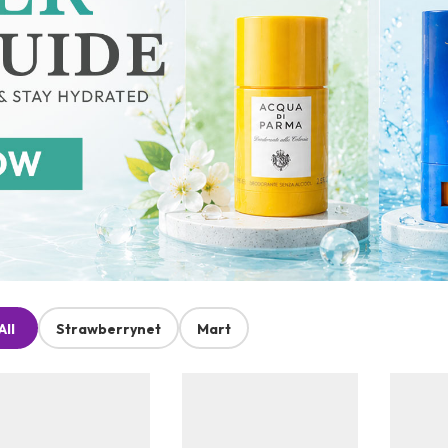
All
Strawberrynet
Mart