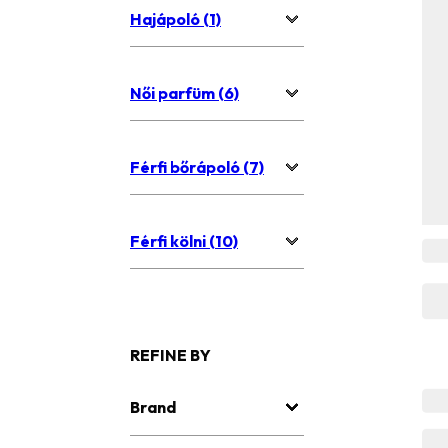
Hajápoló (1)
Női parfüm (6)
Férfi bőrápoló (7)
Férfi kölni (10)
REFINE BY
Brand