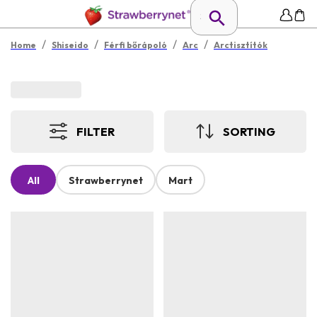
/
/
/
/
Home
Shiseido
Férfi bőrápoló
Arc
Arctisztítók
FILTER
SORTING
All
Strawberrynet
Mart