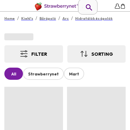
/
/
/
/
Home
Kiehl's
Bőrápoló
Arc
Hidratálók és ápolók
FILTER
SORTING
All
Strawberrynet
Mart