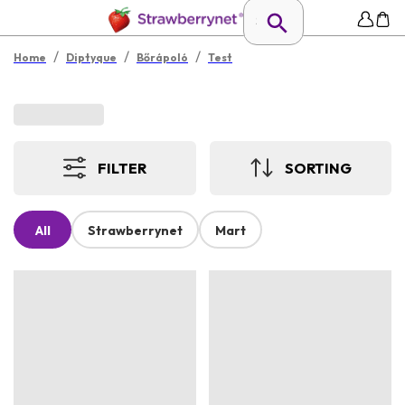
/
/
/
Home
Diptyque
Bőrápoló
Test
FILTER
SORTING
All
Strawberrynet
Mart