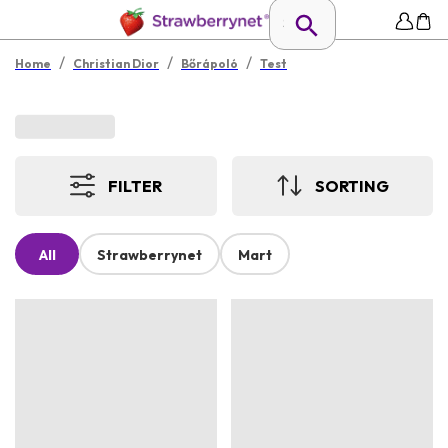
/
/
/
Home
Christian Dior
Bőrápoló
Test
FILTER
SORTING
All
Strawberrynet
Mart