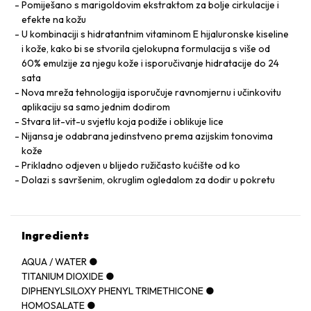
Pomiješano s marigoldovim ekstraktom za bolje cirkulacije i
efekte na kožu
U kombinaciji s hidratantnim vitaminom E hijaluronske kiseline
i kože, kako bi se stvorila cjelokupna formulacija s više od
60% emulzije za njegu kože i isporučivanje hidratacije do 24
sata
Nova mreža tehnologija isporučuje ravnomjernu i učinkovitu
aplikaciju sa samo jednim dodirom
Stvara lit-vit-u svjetlu koja podiže i oblikuje lice
Nijansa je odabrana jedinstveno prema azijskim tonovima
kože
Prikladno odjeven u blijedo ružičasto kućište od ko
Dolazi s savršenim, okruglim ogledalom za dodir u pokretu
Ingredients
AQUA / WATER ●
TITANIUM DIOXIDE ●
DIPHENYLSILOXY PHENYL TRIMETHICONE ●
HOMOSALATE ●