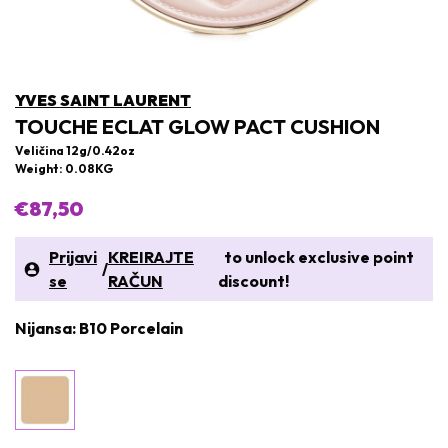
YVES SAINT LAURENT
TOUCHE ECLAT GLOW PACT CUSHION
Veličina 12g/0.42oz
Weight: 0.08KG
€87,50
Prijavi
KREIRAJTE
to unlock exclusive point
/
se
RAČUN
discount!
Nijansa: B10 Porcelain