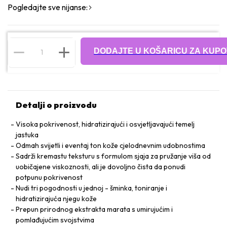
Pogledajte sve nijanse:
DODAJTE U KOŠARICU ZA KUPO
Detalji o proizvodu
Visoka pokrivenost, hidratizirajući i osvjetljavajući temelj
jastuka
Odmah svijetli i eventaj ton kože cjelodnevnim udobnostima
Sadrži kremastu teksturu s formulom sjaja za pružanje viša od
uobičajene viskoznosti, ali je dovoljno čista da ponudi
potpunu pokrivenost
Nudi tri pogodnosti u jednoj - šminka, toniranje i
hidratizirajuća njegu kože
Prepun prirodnog ekstrakta marata s umirujućim i
pomlađujućim svojstvima