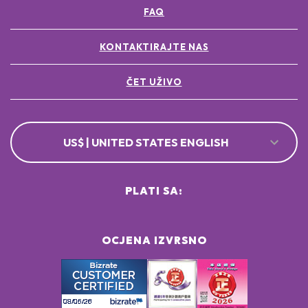
FAQ
[+/- MAY CONTAIN
CI 77891 / TITANIUM DIOXIDE ●
CI 77491, CI 77492, CI 77499 / IRON OXIDES ●
KONTAKTIRAJTE NAS
ČET UŽIVO
US$ | UNITED STATES ENGLISH
PLATI SA:
OCJENA IZVRSNO