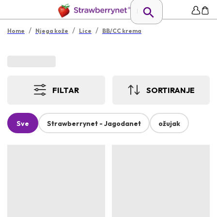
/
/
/
Home
Njega kože
Lice
BB/CC krema
FILTAR
SORTIRANJE
Sve
Strawberrynet - Jagodanet
ožujak