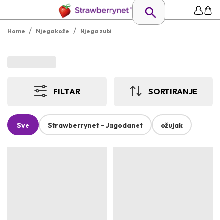
/
/
Home
Njega kože
Njega zubi
FILTAR
SORTIRANJE
Sve
Strawberrynet - Jagodanet
ožujak