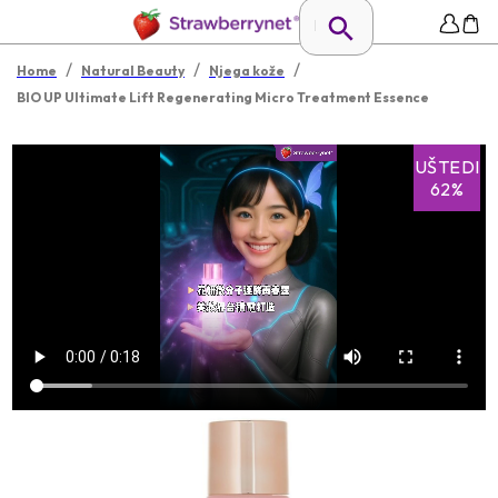
/
/
/
Home
Natural Beauty
Njega kože
BIO UP Ultimate Lift Regenerating Micro Treatment Essence
UŠTEDI
62%