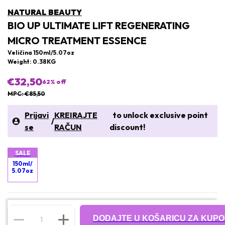
NATURAL BEAUTY
BIO UP ULTIMATE LIFT REGENERATING
MICRO TREATMENT ESSENCE
Veličina 150ml/5.07oz
Weight: 0.38KG
€32,50
62
% off
MPC: €85,50
Prijavi
KREIRAJTE
to unlock exclusive point
/
se
RAČUN
discount!
SALE
150ml/
5.07oz
DODAJTE U KOŠARICU ZA KUPO