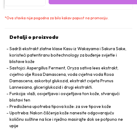
*
Ova stavka nije pogodna za bilo kakav popust na promociju.
Detalji o proizvodu
Sadrži ekstrakt zlatne klase Kasu iz Wakayama i Sakura Sake,
koristeći patentiranu boitechnology za buđenje svijetle i
blistave kože
Sastojci: Aspergillus Ferment, Oryza sativa lees ekstrakt,
cvjetno ulje Rosa Damascena, voda cvjetna voda Rosa
Damascena, askorbyl glukozid, ekstrakt cvijeta Prunus
Lannesiana, gliceriglukozid i drugi ekstrakti.
Funkcija: vlaži, osvjetljava i osvjetljava ton kože, stvarajući
blistavi ten
Predložena upotreba tipova kože: za sve tipove kože
Upotreba: Nakon čišćenja kože nanesite odgovarajuću
količinu suštine na lice i nježno masirajte dok se potpuno ne
upije