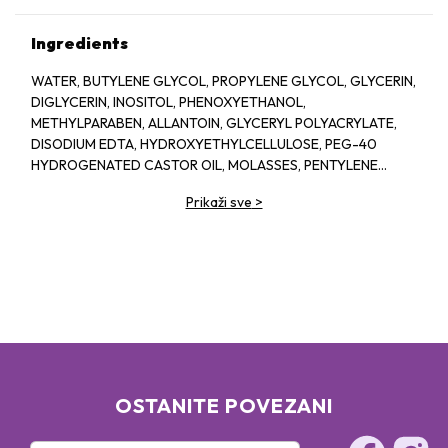
Ingredients
WATER, BUTYLENE GLYCOL, PROPYLENE GLYCOL, GLYCERIN,
DIGLYCERIN, INOSITOL, PHENOXYETHANOL,
METHYLPARABEN, ALLANTOIN, GLYCERYL POLYACRYLATE,
DISODIUM EDTA, HYDROXYETHYLCELLULOSE, PEG-40
HYDROGENATED CASTOR OIL, MOLASSES, PENTYLENE
GLYCOL, SODIUM HYALURONATE CROSSPOLYMER,
Prikaži sve
>
FRAGRANCE, BIOSACCHARIDE GUM-1, ASPERGILLUS
FERMENT, XANTHAN GUM, ARGININE, ASCORBYL
GLUCOSIDE, CAPRYLYL GLYCOL, GLYCERYL GLUCOSIDE,
ETHYLHEXYLGLYCERIN, ORYZA SATIVA (RICE) LEES
EXTRACT, GLUCOSE, ROSA DAMASCENA FLOWER OIL, ROSA
DAMASCENA FLOWER WATER, CHONDRUS CRISPUS
EXTRACT, SODIUM BENZOATE, PRUNUS LANNESIANA
FLOWER EXTRACT
OSTANITE POVEZANI