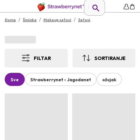
/
/
/
Home
Šminka
Makeup setovi
Setovi
FILTAR
SORTIRANJE
Sve
Strawberrynet - Jagodanet
ožujak