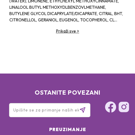
(WATER), LIMONENE, ETHYLHEXYL METHOXYCINNAMATE,
LINALOOL BUTYL METHOXYDLBENZOVLMETHANE,
BUTYLENE GLYCOL DICAPRYLATE/DICAPRATE, CITRAL, BHT,
CITRONELLOL, GERANIOL, EUGENOL, TOCOPHEROL, CL
14700 (RED 4), CI 19140 (YELLOW 5), CI 60730 (EXT. VIOLET
Prikaži sve
>
2).
OSTANITE POVEZANI
PREUZIMANJE