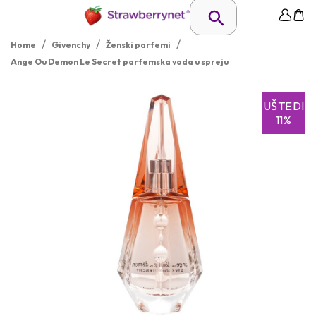
/
/
/
Home
Givenchy
Ženski parfemi
Ange Ou Demon Le Secret parfemska voda u spreju
UŠTEDI
11%