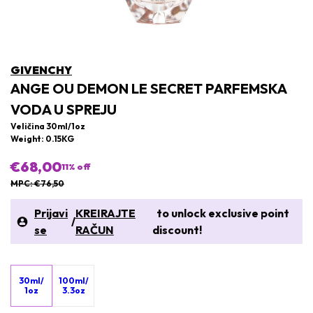
GIVENCHY
ANGE OU DEMON LE SECRET PARFEMSKA
VODA U SPREJU
Veličina 30ml/1oz
Weight: 0.15KG
€68,00
11
% off
MPC: €76,50
Prijavi
KREIRAJTE
to unlock exclusive point
/
se
RAČUN
discount!
30ml/
100ml/
1oz
3.3oz