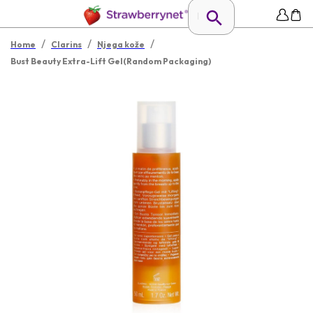
/
/
/
Home
Clarins
Njega kože
Bust Beauty Extra-Lift Gel(Random Packaging)