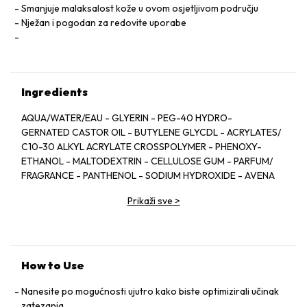
Smanjuje malaksalost kože u ovom osjetljivom području
Nježan i pogodan za redovite uporabe
Ingredients
AQUA/WATER/EAU - GLYERIN - PEG-40 HYDRO-
GERNATED CASTOR OIL - BUTYLENE GLYCDL - ACRYLATES/
C10-30 ALKYL ACRYLATE CROSSPOLYMER - PHENOXY-
ETHANOL - MALTODEXTRIN - CELLULOSE GUM - PARFUM/
FRAGRANCE - PANTHENOL - SODIUM HYDROXIDE - AVENA
SATIVA (OAT) KERNEL EXTRACT - CHRYSOPHYLLUM CAINITO
Prikaži sve
>
FRUIT EXTRACT - SODIUM DEHYDROACETATE -
TOCOPHERYL
ACETATE - DISODIUM EDTA - CARAMEL - PUNICA GRANATUM
BARK EXTRACT - CEDRELOPSIS GREVEI BARK EXTRACT.
[C0531 C]
How to Use
Nanesite po mogućnosti ujutro kako biste optimizirali učinak
zatezanja