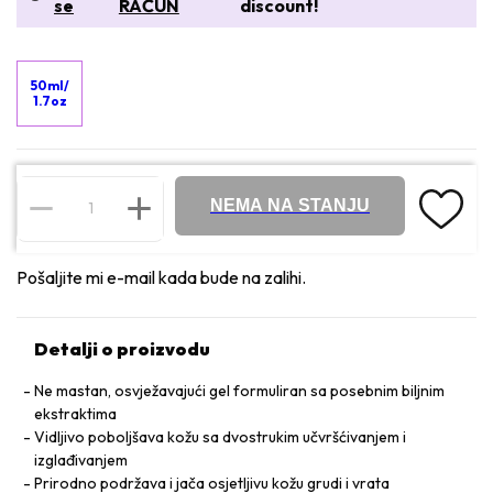
se
RAČUN
discount!
50ml/
1.7oz
NEMA NA STANJU
Pošaljite mi e-mail kada bude na zalihi.
Detalji o proizvodu
Ne mastan, osvježavajući gel formuliran sa posebnim biljnim
ekstraktima
Vidljivo poboljšava kožu sa dvostrukim učvršćivanjem i
izglađivanjem
Prirodno podržava i jača osjetljivu kožu grudi i vrata