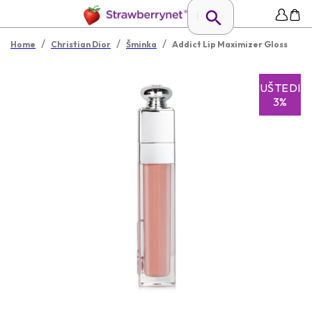
/
/
/
Home
Christian Dior
Šminka
Addict Lip Maximizer Gloss
UŠTEDI
3%