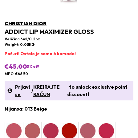
CHRISTIAN DIOR
ADDICT LIP MAXIMIZER GLOSS
Veličina 6ml/0.2oz
Weight: 0.03KG
Požuri! Ostalo je samo 6 komada!
€45,00
3
% off
MPC: €46,50
Prijavi
KREIRAJTE
to unlock exclusive point
/
se
RAČUN
discount!
Nijansa: 013 Beige