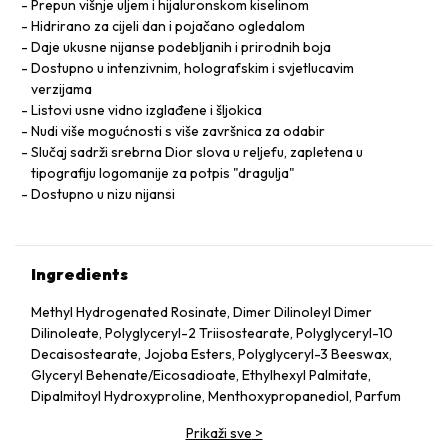
Prepun višnje uljem i hijaluronskom kiselinom
Hidrirano za cijeli dan i pojačano ogledalom
Daje ukusne nijanse podebljanih i prirodnih boja
Dostupno u intenzivnim, holografskim i svjetlucavim
verzijama
Listovi usne vidno izglađene i šljokica
Nudi više mogućnosti s više završnica za odabir
Slučaj sadrži srebrna Dior slova u reljefu, zapletena u
tipografiju logomanije za potpis "dragulja"
Dostupno u nizu nijansi
Ingredients
Methyl Hydrogenated Rosinate, Dimer Dilinoleyl Dimer
Dilinoleate, Polyglyceryl-2 Triisostearate, Polyglyceryl-10
Decaisostearate, Jojoba Esters, Polyglyceryl-3 Beeswax,
Glyceryl Behenate/​Eicosadioate, Ethylhexyl Palmitate,
Dipalmitoyl Hydroxyproline, Menthoxypropanediol, Parfum
(Fragrance), Prunus Avium (Sweet Cherry) Seed Oil, Mica,
Prikaži sve
>
Ethyl Vanillin, Tocopherol, Trihydroxystearin,