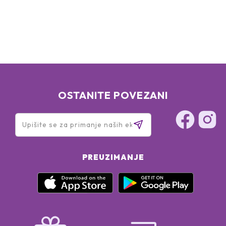
Trimethylolpropane Triisostearate, Silica, Capsicum
Frutescens Fruit Extract, Sodium Hyaluronate, Tin Oxide,
Propyl Gallate, Glucomannan
May Contain: Ci 77891 (Titanium Dioxide), Ci 77491 (Iron
Oxides), Ci 45410 (Red 28 Lake), Ci 19140 (Yellow 5 Lake)
OSTANITE POVEZANI
PREUZIMANJE