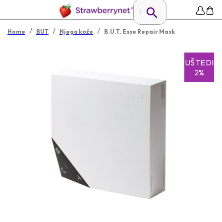
/
/
/
Home
BUT
Njega kože
B.U.T. Esse Repair Mask
UŠTEDI
2%