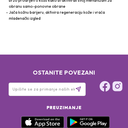
brzo prodrijeti u kožu kako bi aktivirali svoj mehanizam za
obranu samo-ponovne obrane
Jača kožnu barijeru, aktivira regeneraciju kože i vraća
mladenački izgled
OSTANITE POVEZANI
PREUZIMANJE