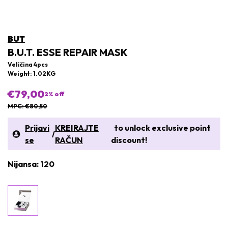
BUT
B.U.T. ESSE REPAIR MASK
Veličina 4pcs
Weight: 1.02KG
€79,00
2
% off
MPC: €80,50
Prijavi
KREIRAJTE
to unlock exclusive point
/
se
RAČUN
discount!
Nijansa: 120