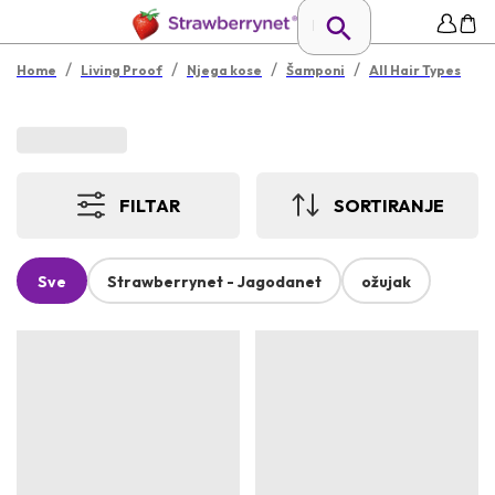
/
/
/
/
Home
Living Proof
Njega kose
Šamponi
All Hair Types
FILTAR
SORTIRANJE
Sve
Strawberrynet - Jagodanet
ožujak