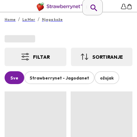
/
/
Home
La Mer
Njega kože
FILTAR
SORTIRANJE
Sve
Strawberrynet - Jagodanet
ožujak