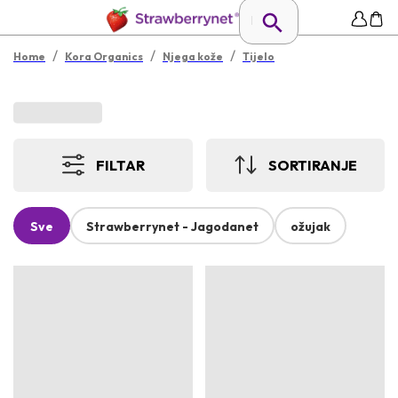
/
/
/
Home
Kora Organics
Njega kože
Tijelo
FILTAR
SORTIRANJE
Sve
Strawberrynet - Jagodanet
ožujak