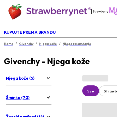
|
KUPUJTE PREMA BRANDU
/
/
/
Home
Givenchy
Njega kože
Njega za sunčanje
Givenchy - Njega kože
Njega kože (5)
Sve
Strawb
Šminka (70)
Ženski parfemi (14)