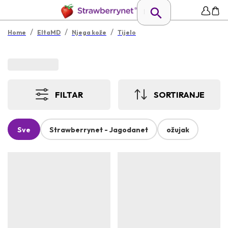
/
/
/
Home
EltaMD
Njega kože
Tijelo
FILTAR
SORTIRANJE
Sve
Strawberrynet - Jagodanet
ožujak