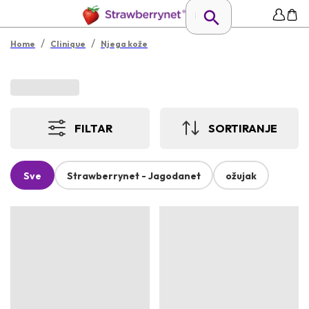
/
/
Home
Clinique
Njega kože
FILTAR
SORTIRANJE
Sve
Strawberrynet - Jagodanet
ožujak