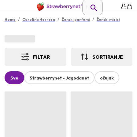
/
/
/
Home
Carolina Herrera
Ženski parfemi
Ženski mirisi
FILTAR
SORTIRANJE
Sve
Strawberrynet - Jagodanet
ožujak