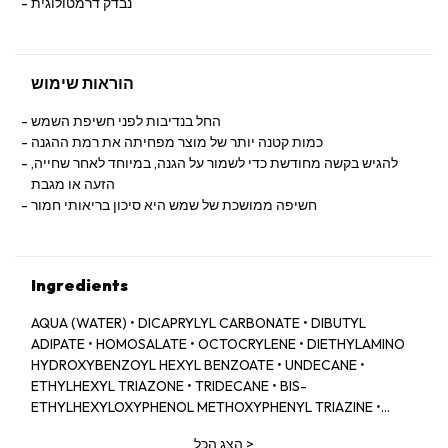
נבדק דרמטולוגית
הוראות שימוש
החל בנדיבות לפני חשיפת השמש
כמות קטנה יותר של מוצר מפחיתה את רמת ההגנה
להגיש בקשה מחודשת כדי לשמור על הגנה, במיוחד לאחר שחייה,
הזעה או מגבת
חשיפה ממושכת של שמש היא סיכון בריאותי חמור
Ingredients
AQUA (WATER) • DICAPRYLYL CARBONATE • DIBUTYL
ADIPATE • HOMOSALATE • OCTOCRYLENE • DIETHYLAMINO
HYDROXYBENZOYL HEXYL BENZOATE • UNDECANE •
ETHYLHEXYL TRIAZONE • TRIDECANE • BIS-
ETHYLHEXYLOXYPHENOL METHOXYPHENYL TRIAZINE •
GLYCERIN • ROSA CANINA FRUIT EXTRACT • COCOS
>
הצג הכל